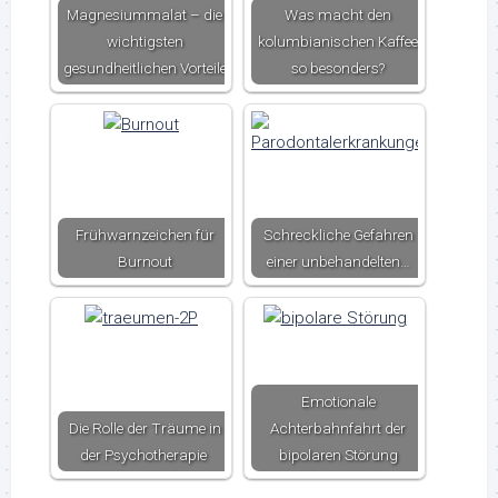
Magnesiummalat – die
Was macht den
wichtigsten
kolumbianischen Kaffee
gesundheitlichen Vorteile
so besonders?
Frühwarnzeichen für
Schreckliche Gefahren
Burnout
einer unbehandelten…
Emotionale
Die Rolle der Träume in
Achterbahnfahrt der
der Psychotherapie
bipolaren Störung