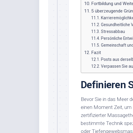
Fortbildung und Weit
5 überzeugende Grün
Karrieremöglichk
Gesundheitliche V
Stressabbau
Persönliche Entw
Gemeinschaft un
Fazit
Posts aus dersel
Verpassen Sie auc
Definieren S
Bevor Sie in das Meer 
einen Moment Zeit, um ü
zertifizierter Massaget
bestimmte Technik spezi
oder Tiefengewebsmassag