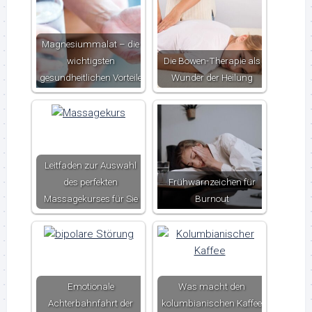
Magnesiummalat – die
wichtigsten
Die Bowen-Therapie als
gesundheitlichen Vorteile
Wunder der Heilung
Leitfaden zur Auswahl
des perfekten
Frühwarnzeichen für
Massagekurses für Sie
Burnout
Emotionale
Was macht den
Achterbahnfahrt der
kolumbianischen Kaffee